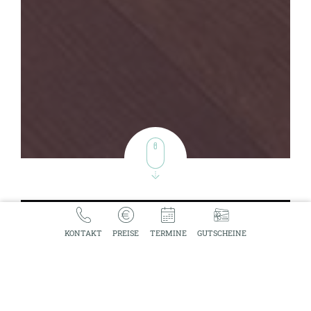
AM
VICE
KONTAKT
PREISE
TERMINE
GUTSCHEINE
ISE
DIO